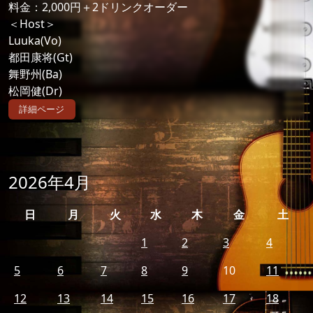
料金：2,000円＋2ドリンクオーダー
＜Host＞
Luuka(Vo)
都田康将(Gt)
舞野州(Ba)
松岡健(Dr)
詳細ページ
2026年4月
日
月
火
水
木
金
土
1
2
3
4
5
6
7
8
9
10
11
12
13
14
15
16
17
18