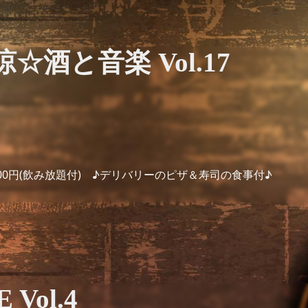
酒と音楽 Vol.17
.500円(飲み放題付) ♪デリバリーのピザ＆寿司の食事付♪
 Vol.4