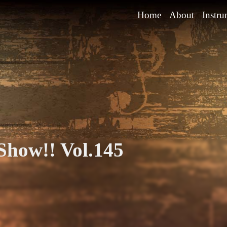
Home
About
Instru
ow!! Vol.145