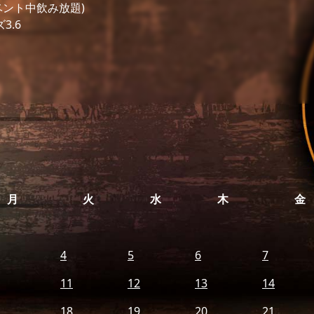
イベント中飲み放題)
3.6
月
火
水
木
金
4
5
6
7
11
12
13
14
18
19
20
21