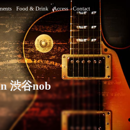
ments
Food & Drink
Access
Contact
n 渋谷nob