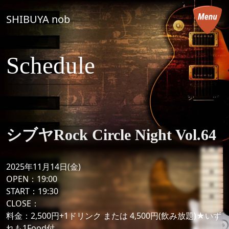
コンテンツへスキップ
SHIBUYA nob
メインナビゲーション
Schedule
シブヤRock Circle Night Vol.64
2025年11月14日(金)
OPEN：19:00
START：19:30
CLOSE：
料金：2,500円+1ドリンク または 4,500円(飲み放題)★いず
れも1Food付