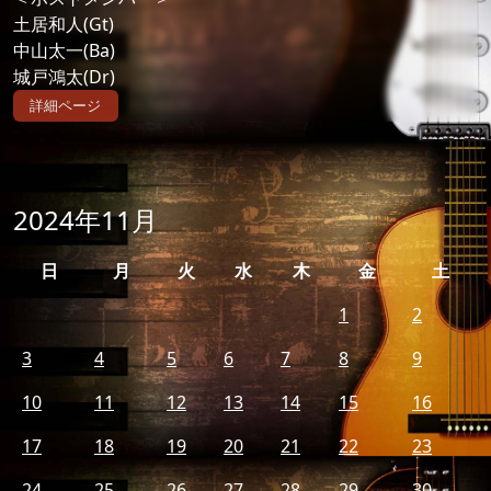
土居和人(Gt)
中山太一(Ba)
城戸鴻太(Dr)
詳細ページ
2024年11月
日
月
火
水
木
金
土
1
2
3
4
5
6
7
8
9
10
11
12
13
14
15
16
17
18
19
20
21
22
23
24
25
26
27
28
29
30