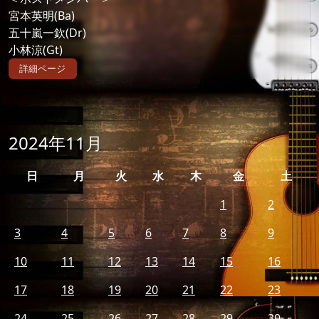
宮本英明(Ba)
五十嵐一欽(Dr)
小林涼(Gt)
詳細ページ
2024年11月
日
月
火
水
木
金
土
1
2
3
4
5
6
7
8
9
10
11
12
13
14
15
16
17
18
19
20
21
22
23
24
25
26
27
28
29
30