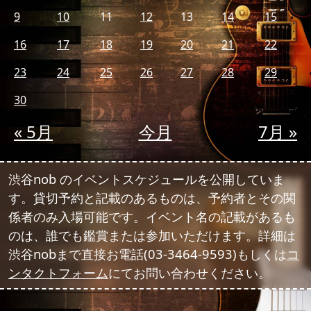
9
10
11
12
13
14
15
16
17
18
19
20
21
22
23
24
25
26
27
28
29
30
« 5月
今月
7月 »
渋谷nob のイベントスケジュールを公開していま
す。貸切予約と記載のあるものは、予約者とその関
係者のみ入場可能です。イベント名の記載があるも
のは、誰でも鑑賞または参加いただけます。詳細は
渋谷nobまで直接お電話(03-3464-9593)もしくは
コ
ンタクトフォーム
にてお問い合わせください。