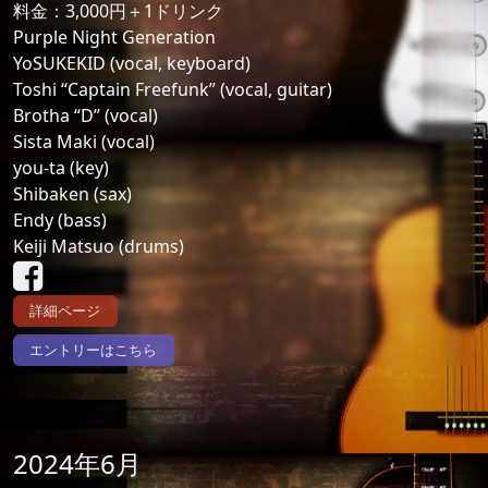
料金：3,000円＋1ドリンク
Purple Night Generation
YoSUKEKID (vocal, keyboard)
Toshi “Captain Freefunk” (vocal, guitar)
Brotha “D” (vocal)
Sista Maki (vocal)
you-ta (key)
Shibaken (sax)
Endy (bass)
Keiji Matsuo (drums)
詳細ページ
エントリーはこちら
2024年6月