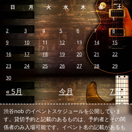
日
月
火
水
木
金
土
1
2
3
4
5
6
7
8
9
10
11
12
13
14
15
16
17
18
19
20
21
22
23
24
25
26
27
28
29
30
« 5月
今月
7月 »
渋谷nob のイベントスケジュールを公開していま
す。貸切予約と記載のあるものは、予約者とその関
係者のみ入場可能です。イベント名の記載があるも