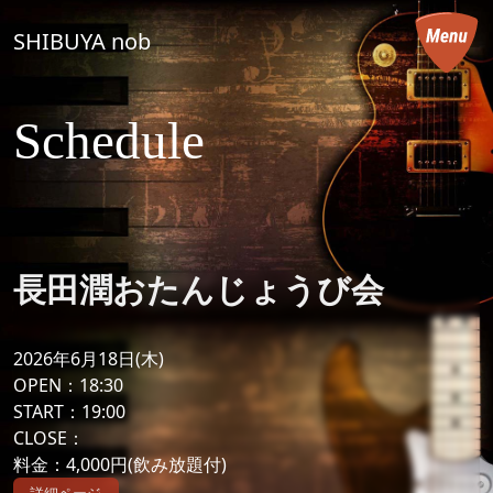
コンテンツへスキップ
SHIBUYA nob
メインナビゲーション
Schedule
長田潤おたんじょうび会
2026年6月18日(木)
OPEN：18:30
START：19:00
CLOSE：
料金：4,000円(飲み放題付)