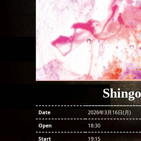
Shing
Date
2026年3月16日(月)
Open
18:30
Start
19:15