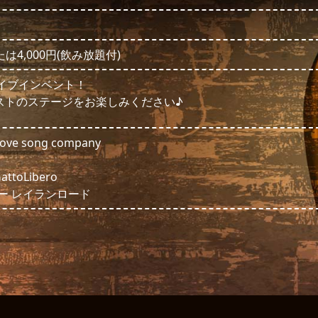
たは4,000円(飲み放題付)
催のライブインベント！
ストのステージをお楽しみください♪
 love song company
attoLibero
ルー レイランロード