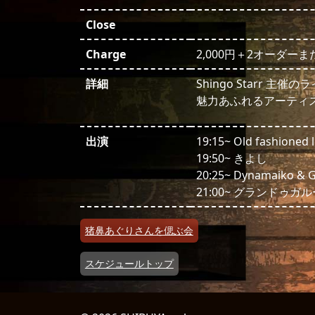
Close
Charge
2,000円＋2オーダーま
詳細
Shingo Starr 主
魅力あふれるアーティ
出演
19:15~ Old fashioned
19:50~ きよし
20:25~ Dynamaiko & G
21:00~ グランドゥガ
投稿ナビゲーション
猪鼻あぐりさんを偲ぶ会
スケジュールトップ