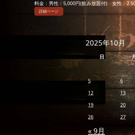
料金：男性：5,000円(飲み放題付) 女性：2
詳細ページ
2025年10月
日
5
6
12
13
19
20
26
27
« 9月