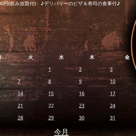
.500円(飲み放題付) ♪デリバリーのピザ＆寿司の食事付♪
月
火
水
木
金
1
2
3
7
8
9
10
14
15
16
17
21
22
23
24
28
29
30
31
今月