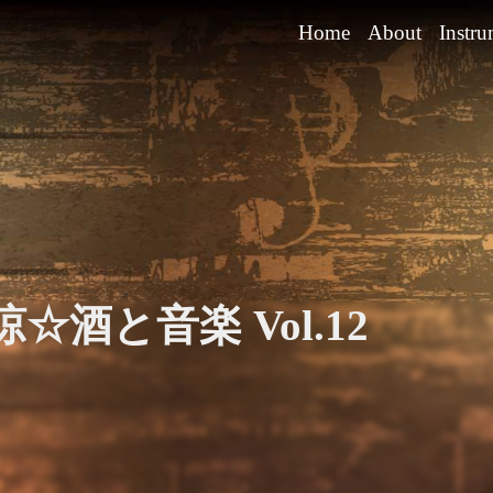
Home
About
Instru
酒と音楽 Vol.12