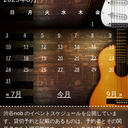
日
月
火
水
木
金
土
1
2
3
4
5
6
7
8
9
10
11
12
13
14
15
16
17
18
19
20
21
22
23
24
25
26
27
28
29
30
31
« 7月
今月
9月 »
渋谷nob のイベントスケジュールを公開していま
す。貸切予約と記載のあるものは、予約者とその関