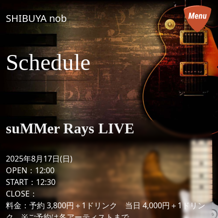
コンテンツへスキップ
SHIBUYA nob
メインナビゲーション
Schedule
suMMer Rays LIVE
2025年8月17日(日)
OPEN：12:00
START：12:30
CLOSE：
料金：予約 3,800円＋1ドリンク 当日 4,000円＋1ドリン
ク ※ご予約は各アーティストまで