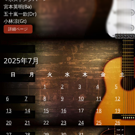
宮本英明(Ba)
五十嵐一欽(Dr)
小林涼(Gt)
詳細ページ
2025年7月
日
月
火
水
木
金
土
1
2
3
4
5
6
7
8
9
10
11
12
13
14
15
16
17
18
19
20
21
22
23
24
25
26
27
28
29
30
31