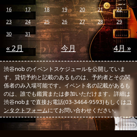
16
17
18
19
20
21
22
23
24
25
26
27
28
29
30
31
« 2月
今月
4月 »
渋谷nob のイベントスケジュールを公開していま
す。貸切予約と記載のあるものは、予約者とその関
係者のみ入場可能です。イベント名の記載があるも
のは、誰でも鑑賞または参加いただけます。詳細は
渋谷nobまで直接お電話(03-3464-9593)もしくは
コ
ンタクトフォーム
にてお問い合わせください。