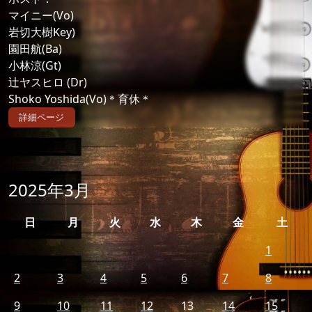
マイニー(Vo)
岩切大樹Key)
園田航(Ba)
小林涼(Gt)
辻ヤスヒロ (Dr)
Shoko Yoshida(Vo)＊育休＊
詳細ページ
2025年3月
日
月
火
水
木
金
土
1
2
3
4
5
6
7
8
9
10
11
12
13
14
15