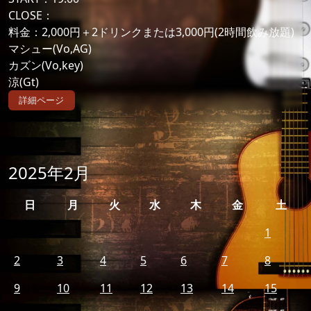
CLOSE：
料金：2,000円＋2ドリンクまたは3,000円(2時間飲み放題)
マシュー(Vo,AG)
カズン(Vo,key)
涼(Gt)
詳細ページ
2025年2月
日
月
火
水
木
金
土
1
2
3
4
5
6
7
8
9
10
11
12
13
14
15