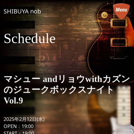
コンテンツへスキップ
SHIBUYA nob
メインナビゲーション
Schedule
マシュー andリョウwithカズン
のジュークボックスナイト
Vol.9
2025年2月12日(水)
OPEN：19:00
START：19:00