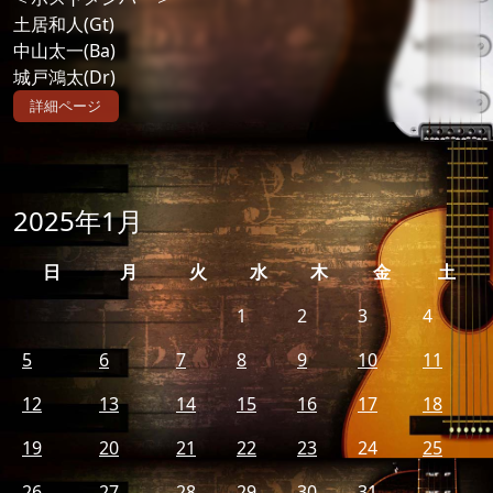
土居和人(Gt)
中山太一(Ba)
城戸鴻太(Dr)
詳細ページ
2025年1月
日
月
火
水
木
金
土
1
2
3
4
5
6
7
8
9
10
11
12
13
14
15
16
17
18
19
20
21
22
23
24
25
26
27
28
29
30
31