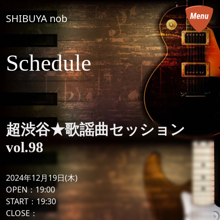
コンテンツへスキップ
SHIBUYA nob
メインナビゲーション
Schedule
超渋谷★歌謡曲セッション
vol.98
2024年12月19日(木)
OPEN：19:00
START：19:30
CLOSE：