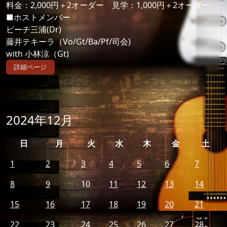
料金：2,000円＋2オーダー 見学：1,000円＋2オーダー
■ホストメンバー
ビーチ三浦(Dr)
藤井テキーラ（Vo/Gt/Ba/Pf/司会)
with 小林涼（Gt)
詳細ページ
2024年12月
日
月
火
水
木
金
土
1
2
3
4
5
6
7
8
9
10
11
12
13
14
15
16
17
18
19
20
21
22
23
24
25
26
27
28