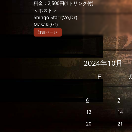
料金：2,500円(1ドリンク付)
＜ホスト＞
Shingo Starr(Vo,Dr)
Masaki(Gt)
詳細ページ
2024年10月
日
6
7
13
14
20
21