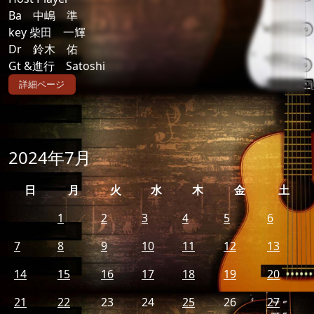
Ba 中嶋 準
key 柴田 一輝
Dr 鈴木 佑
Gt &進行 Satoshi
詳細ページ
2024年7月
日
月
火
水
木
金
土
1
2
3
4
5
6
7
8
9
10
11
12
13
14
15
16
17
18
19
20
21
22
23
24
25
26
27