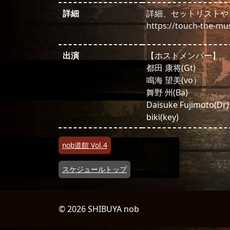
詳細
詳細、セットリストや
https://touch-the-mu
出演
【ホストメンバー】
都田 康将(Gt)
鳴海 望美(vo）
舞野 州(Ba)
Daisuke Fujimoto(Dr)
biki(key)
投稿ナビゲーション
nob道館 Vol.4
スケジュールトップ
© 2026 SHIBUYA nob