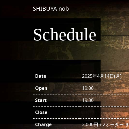
コンテンツへスキップ
SHIBUYA nob
メインナビゲーション
Schedule
Date
2025年4月14日(月)
Open
19:00
Start
19:30
Close
Charge
2,000円＋2オーダー 