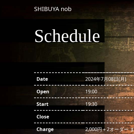
コンテンツへスキップ
SHIBUYA nob
メインナビゲーション
Schedule
Date
2024年7月08日(月)
Open
19:00
Start
19:30
Close
Charge
2,000円＋2オーダー 