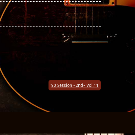
’90 Session ~2nd~ Vol.11