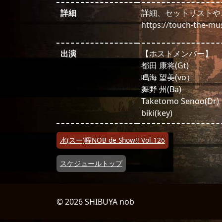
詳細
詳細、セットリストや
https://touch-the-mu
出演
【ホストメンバー】
都田 康将(Gt)
鳴海 望美(vo）
舞野 州(Ba)
Taketomo Senoo(Dr)
biki(key)
投稿ナビゲーション
水(スー)曜NOB de Show!! Vol.126
スケジュールトップ
© 2026 SHIBUYA nob