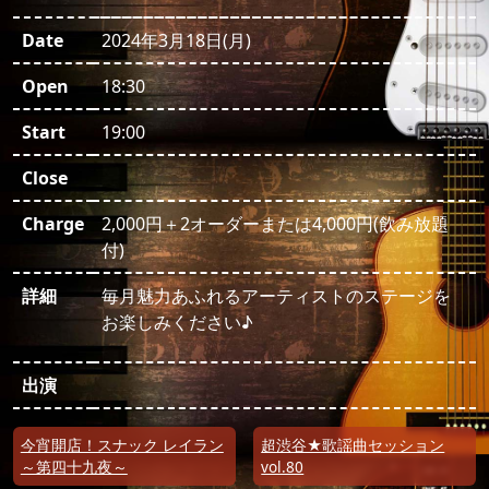
Date
2024年3月18日(月)
Open
18:30
Start
19:00
Close
Charge
2,000円＋2オーダーまたは4,000円(飲み放題
付)
詳細
毎月魅力あふれるアーティストのステージを
お楽しみください♪
出演
投稿ナビゲーション
今宵開店！スナック レイラン
超渋谷★歌謡曲セッション
～第四十九夜～
vol.80