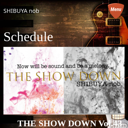
コンテンツへスキップ
SHIBUYA nob
メインナビゲーション
Schedule
THE SHOW DOWN Vol.43