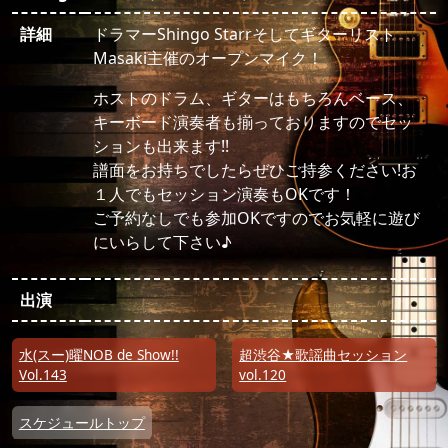
詳細
ドラマーShingo Starrそしてギターリスト
Masaki主催のオープンマイク！
ホストのドラム、ギターはもちろんベース、
キーボード演奏者も揃っておりますのでセッ
ションも出来ます!!
譜面をお持ちでしたらぜひご持参ください!お
１人でもセッション演奏もOKです！
ご予約なしでも参加OKですのでお気軽に遊び
にいらして下さい♪
出演
投稿ナビゲーション
水(スー)曜NOB de Show!!
超渋谷★歌謡曲セッション
Vol.143
vol.120
スケジュールトップ