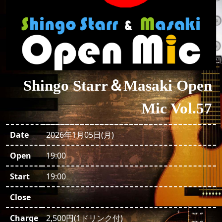
Shingo Starr＆Masaki Open
Mic Vol.57
Date
2026年1月05日(月)
Open
19:00
Start
19:00
Close
Charge
2,500円(1ドリンク付)