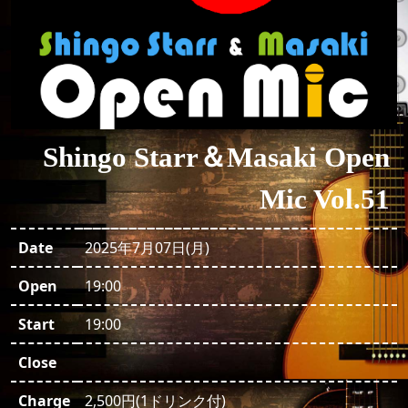
Shingo Starr＆Masaki Open
Mic Vol.51
Date
2025年7月07日(月)
Open
19:00
Start
19:00
Close
Charge
2,500円(1ドリンク付)