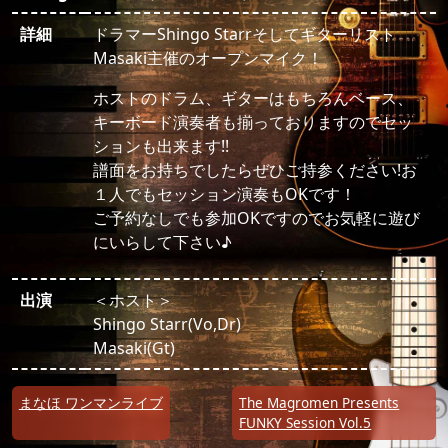
詳細
ドラマーShingo Starrそしてギターリスト
Masaki主催のオープンマイク！
ホストのドラム、ギターはもちろんベース、
キーボード演奏者も揃っておりますのでセッ
ションも出来ます!!
譜面をお持ちでしたらぜひご持参ください!お
１人でもセッション演奏もOKです！
ご予約なしでも参加OKですのでお気軽に遊び
にいらして下さい♪
出演
＜ホスト＞
Shingo Starr(Vo,Dr)
Masaki(Gt)
投稿ナビゲーション
まなほ ワンマンライブ
The Magromen Presents
FUNKY Session Vol.5