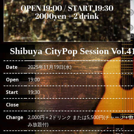
Shibuya CityPop Session Vol.4
Date
2025年11月19日(水)
Open
19:00
Start
19:30
Close
Charge
2,000円＋2ドリンク または5,500円(チャージ＋飲
み放題付)