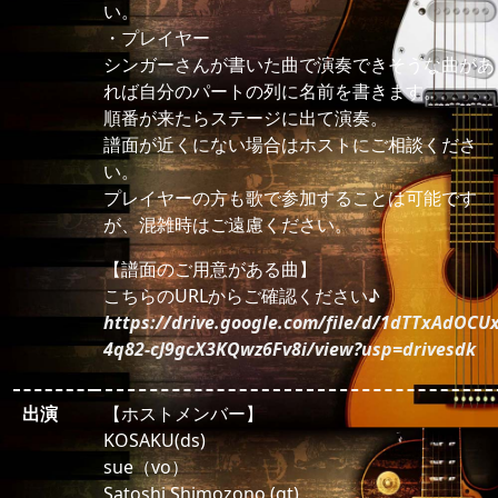
い。
・プレイヤー
シンガーさんが書いた曲で演奏できそうな曲があ
れば自分のパートの列に名前を書きます。
順番が来たらステージに出て演奏。
譜面が近くにない場合はホストにご相談くださ
い。
プレイヤーの方も歌で参加することは可能です
が、混雑時はご遠慮ください。
【譜面のご用意がある曲】
こちらのURLからご確認ください♪
https://drive.google.com/file/d/1dTTxAdOCUx
4q82-cJ9gcX3KQwz6Fv8i/view?usp=drivesdk
出演
【ホストメンバー】
KOSAKU(ds)
sue（vo）
Satoshi Shimozono (gt)