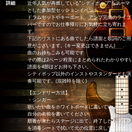
詳細
近年人気が再燃している”シティポップ”をテーマ
とした参加型セッションイベント
ドラムセットやキーボード、アンプ完備のライブ
バーですのでお仕事帰りにお気軽に立ち寄れま
す。
下記のリストにある曲でしたら譜面と歌詞のご用
意がございます。(キー変更はできません)
曲のお持ちこみも可能です
その際は2ページ程度にまとめられたわかりやす
譜面を4部ほどお持ち下さい。
シティポップ以外のインストやスタンダードも演
奏可能です。(混雑時を除く)
【エントリー方法】
・シンガー
歌いたい曲をホワイトボードに書いてVo.の列に
自分の名前を書いてください。
順番が来たらステージに出て、終了したらマイク
を消毒シートで拭いて元の位置に戻してくださ