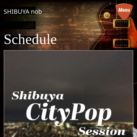
コンテンツへスキップ
SHIBUYA nob
メインナビゲーション
Schedule