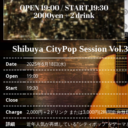
Shibuya CityPop Session Vol.
Date
2025年6月18日(水)
Open
19:00
Start
19:30
Close
Charge
2,000円＋2ドリンク または3,000円(2時間飲み放
詳細
近年人気が再燃している”シティポップ”をテーマ