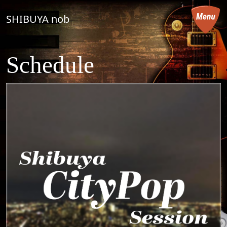
コンテンツへスキップ
SHIBUYA nob
メインナビゲーション
Schedule