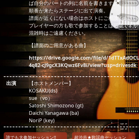
ば自分のパートの列に名前を書きます。
順番が来たらステージに出て演奏。
譜面が近くにない場合はホストにご相談ください
プレイヤーの方も歌で参加することは可能ですが
混雑時はご遠慮ください。
【譜面のご用意がある曲】
https://drive.google.com/file/d/1dTTxAdOC
4q82-cJ9gcX3KQwz6Fv8i/view?usp=drivesdk
出演
【ホストメンバー】
KOSAKU(ds)
sue（vo）
Satoshi Shimozono (gt)
Daichi Yanagawa (ba)
NoriP (key)
投稿ナビゲーション
誰でも大参加セッション!!
超渋谷★歌謡曲セッション