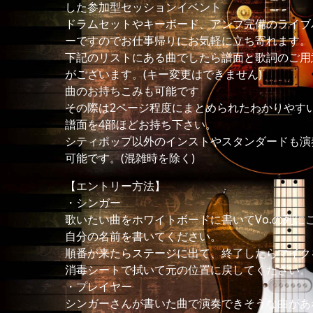
した参加型セッションイベント
ドラムセットやキーボード、アンプ完備のライブ
ーですのでお仕事帰りにお気軽に立ち寄れます。
下記のリストにある曲でしたら譜面と歌詞のご用
がございます。(キー変更はできません)
曲のお持ちこみも可能です
その際は2ページ程度にまとめられたわかりやす
譜面を4部ほどお持ち下さい。
シティポップ以外のインストやスタンダードも演
可能です。(混雑時を除く)
【エントリー方法】
・シンガー
歌いたい曲をホワイトボードに書いてVo.の列に
自分の名前を書いてください。
順番が来たらステージに出て、終了したらマイク
消毒シートで拭いて元の位置に戻してください。
・プレイヤー
シンガーさんが書いた曲で演奏できそうな曲があ