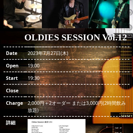
OLDIES SESSION Vol.12
Date
2023年7月27日(木)
Open
19:00
Start
19:30
Close
Charge
2,000円＋2オーダー または3,000円(2時間飲み
放題)
詳細