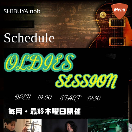
コンテンツへスキップ
SHIBUYA nob
メインナビゲーション
Schedule