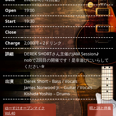
Open
19:00
Start
19:30
Close
Charge
2,000円＋2ドリンク
詳細
DEREK SHORTさん主催のJAM Session♪
nobで2回目の開催です！是非遊びにいらして
ください☆
出演
Derek Short – Bass / Vocals
James Norwood Jr. – Guitar / Vocals
Kishida Yoshio – Drums
投稿ナビゲーション
ゆーすけオープンマイク
唄と詩と伴奏
Vol.40