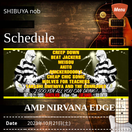
コンテンツへスキップ
SHIBUYA nob
メインナビゲーション
Schedule
AMP NIRVANA EDGE!’S
Date
2023年10月21日(土)