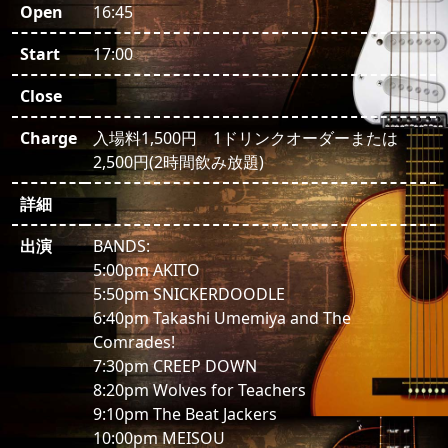
Open
16:45
Start
17:00
Close
Charge
入場料1,500円 1ドリンクオーダーまたは
2,500円(2時間飲み放題)
詳細
出演
BANDS:
5:00pm AKITO
5:50pm SNICKERDOODLE
6:40pm Takashi Umemiya and The
Comrades!
7:30pm CREEP DOWN
8:20pm Wolves for Teachers
9:10pm The Beat Jackers
10:00pm MEISOU