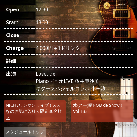
Open
12:30
Start
13:00
Close
Charge
4,000円＋1ドリンク
詳細
出演
Lovetide
PianoデュオLIVE 桜井亜沙美
ギタースペシャルコラボ 小林涼
投稿ナビゲーション
NICHEワンマンライブ！みん
水(スー)曜NOB de Show!!
なのお気に入り＜限定30名様
Vol.133
＞
スケジュールトップ