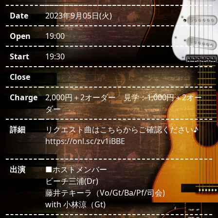
Date
2023年9月05日(火)
Open
19:00
Start
19:30
Close
Charge
2,000円＋2オーダー 見学：1,000円＋2オー
ダー
詳細
リクエスト曲はこちらからご確認ください♪
https://onl.sc/zv1iBBE
出演
■ホストメンバー
ビーチ三浦(Dr)
藤井テキーラ（Vo/Gt/Ba/Pf/司会)
with 小林涼（Gt)