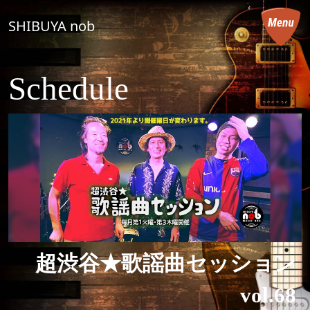
コンテンツへスキップ
SHIBUYA nob
メインナビゲーション
Schedule
超渋谷★歌謡曲セッション
vol.68