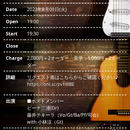
Date
2023年8月01日(火)
Open
19:00
Start
19:30
Close
Charge
2,000円＋2オーダー 見学：1,000円＋2オー
ダー
詳細
リクエスト曲はこちらからご確認ください♪
https://onl.sc/zv1iBBE
出演
■ホストメンバー
ビーチ三浦(Dr)
藤井テキーラ（Vo/Gt/Ba/Pf/司会)
with 小林涼（Gt)