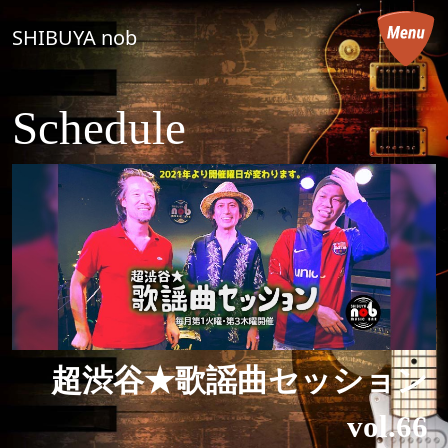
コンテンツへスキップ
SHIBUYA nob
メインナビゲーション
Schedule
超渋谷★歌謡曲セッション
vol.66