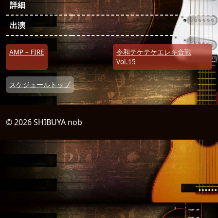
詳細
出演
投稿ナビゲーション
AMP – FIRE
令和テケテケエレキ合戦
Vol.15
スケジュールトップ
© 2026 SHIBUYA nob