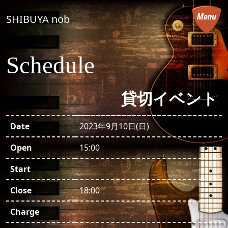
コンテンツへスキップ
SHIBUYA nob
メインナビゲーション
Schedule
貸切イベント
Date
2023年9月10日(日)
Open
15:00
Start
Close
18:00
Charge