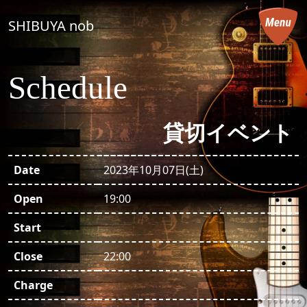
コンテンツへスキップ
SHIBUYA nob
メインナビゲーション
Schedule
貸切イベント
Date
2023年10月07日(土)
Open
19:00
Start
Close
22:00
Charge