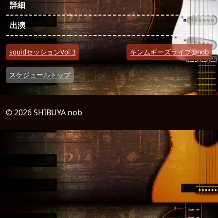
詳細
出演
投稿ナビゲーション
squidセッションVol.3
キンムギーズライブ@nob
スケジュールトップ
© 2026 SHIBUYA nob