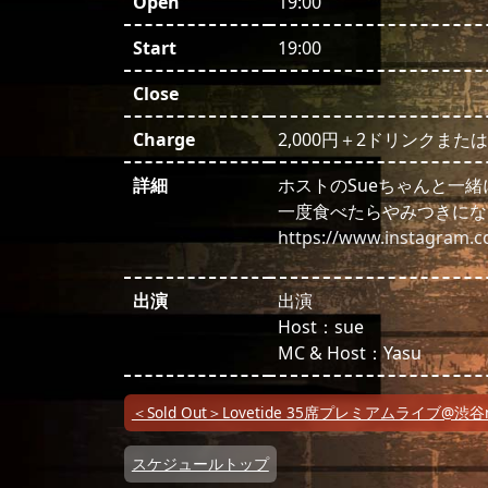
Open
19:00
Start
19:00
Close
Charge
2,000円＋2ドリンクまたは
詳細
ホストのSueちゃんと一
一度食べたらやみつきになるs
https://www.instagram.c
出演
出演
Host：sue
MC & Host：Yasu
投稿ナビゲーション
＜Sold Out＞Lovetide 35席プレミアムライブ@渋谷
スケジュールトップ