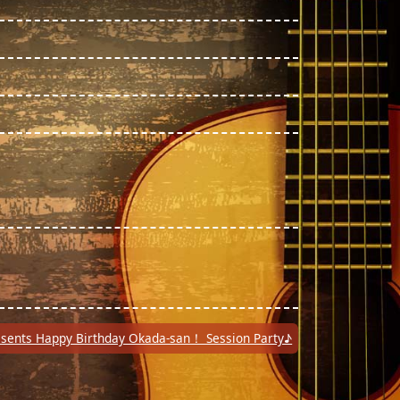
resents Happy Birthday Okada-san！ Session Party♪