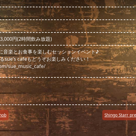
3,000円(2時間飲み放題)
緒に音楽とお食事を楽しむセッションイベント♪
ue’s cafeもどうぞお楽しみください！
om/sue_music_cafe/
nob
Shingo Starr p