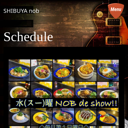
コンテンツへスキップ
SHIBUYA nob
メインナビゲーション
Schedule