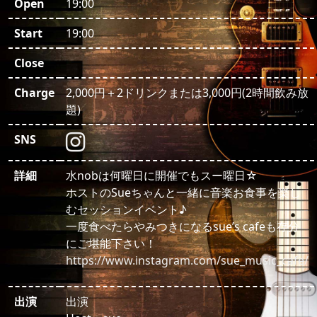
Open
19:00
Start
19:00
Close
Charge
2,000円＋2ドリンクまたは3,000円(2時間飲み放
題)
SNS
詳細
水nobは何曜日に開催でもスー曜日☆
ホストのSueちゃんと一緒に音楽お食事を楽し
むセッションイベント♪
一度食べたらやみつきになるsue’s cafeも存分
にご堪能下さい！
https://www.instagram.com/sue_music_cafe/
出演
出演