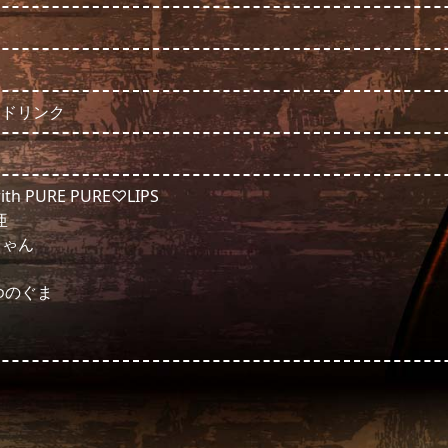
＋1ドリンク
h PURE PURE♡LIPS
亜
ちゃん
.ゆのぐま