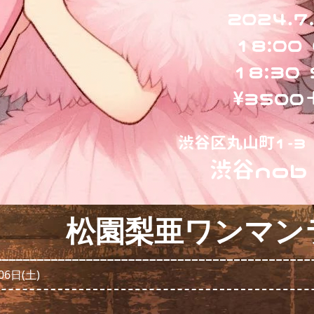
松園梨亜ワンマン
06日(土)