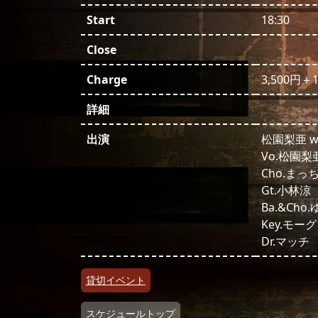
Start
18:30
Close
Charge
3,500円
詳細
出演
松園梨亜 wit
Vo.松園梨
Cho.まっ
Gt.小林涼
Ba.&Cho
Key.モーグ
Dr.マッチ
投稿ナビゲーション
貸切イベント
スケジュールトップ