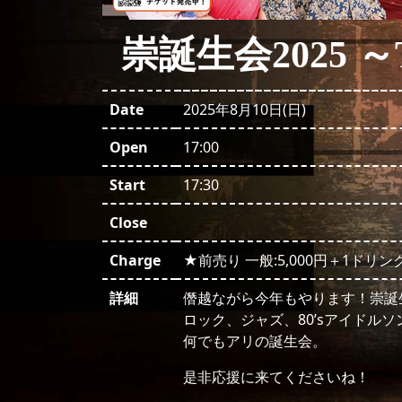
崇誕生会2025 ～Taka
Date
2025年8月10日(日)
Open
17:00
Start
17:30
Close
Charge
★前売り 一般:5,000円＋1ドリンク
詳細
僭越ながら今年もやります！崇誕
ロック、ジャズ、80’sアイドル
何でもアリの誕生会。
是非応援に来てくださいね！