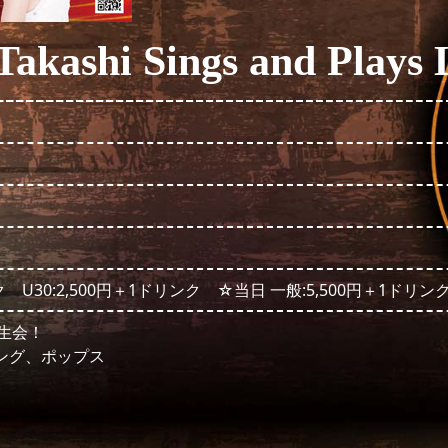
shi Sings and Plays L
 U30:2,500円＋1ドリンク ☆当日 一般:5,500円＋1ドリンク
生会！
ソング、ポップス