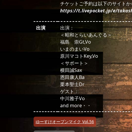
チケットご予約は以下のサイトか
https://t.livepocket.jp/e/takas
出演
出演：
＜昭和とらいあんぐる＞
福島 崇Gt,Vo
いまのまいVo
原川マコトKey,Vo
＜サポート＞
横田誠Sax
恩田康人Ba
栗本聖士Dr
ゲスト：
中川雅子Vo
and more・・
投稿ナビゲーション
ゆーすけオープンマイク Vol.56