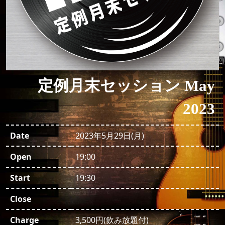
定例月末セッション May
2023
Date
2023年5月29日(月)
Open
19:00
Start
19:30
Close
Charge
3,500円(飲み放題付)