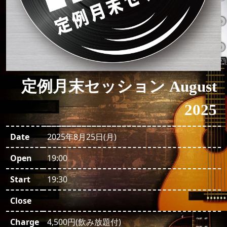
定例月末セッション August
2025
Date
2025年8月25日(月)
Open
19:00
Start
19:30
Close
Charge
4,500円(飲み放題付)