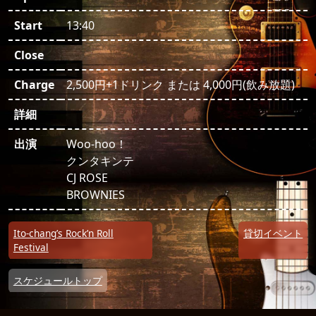
Start
13:40
Close
Charge
2,500円+1ドリンク または 4,000円(飲み放題)
詳細
出演
Woo-hoo！
クンタキンテ
CJ ROSE
BROWNIES
投稿ナビゲーション
Ito-chang’s Rock’n Roll
貸切イベント
Festival
スケジュールトップ