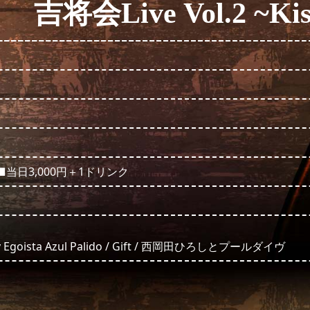
吉将会Live Vol.2 ~Kis
■当日3,000円＋1ドリンク
 Egoista Azul Palido / Gift / 西岡田ひろしとプールダイヴ