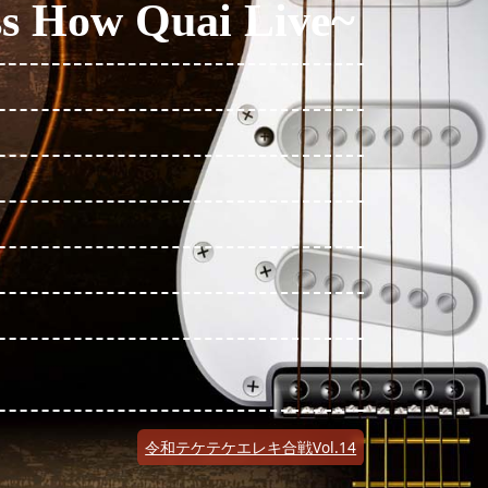
s How Quai Live~
令和テケテケエレキ合戦Vol.14