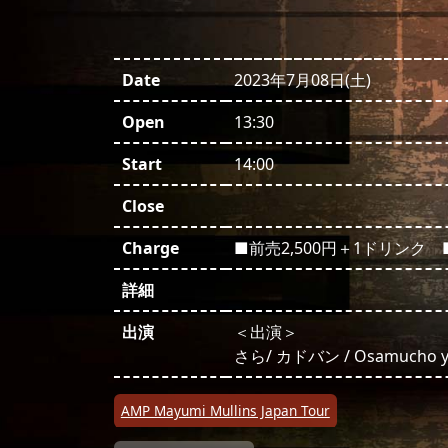
Date
2023年7月08日(土)
Open
13:30
Start
14:00
Close
Charge
■前売2,500円＋1ドリンク 
詳細
出演
＜出演＞
さら/ カドバン / Osamucho y
投稿ナビゲーション
AMP Mayumi Mullins Japan Tour