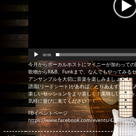
00:00
今月からボーカルホストにマイニーが加わっての
歌物からR&B、Funkまで、なんでもやってみる
アンサンブルを大切に音楽を楽しみましょう♪
譜面(リードシート)があれば、とりあえずやってみ
楽しいセッションをより楽しく！美味しいお酒を
気軽に遊びに来てください！！
FBイベントページ
https://www.facebook.com/events/421260277