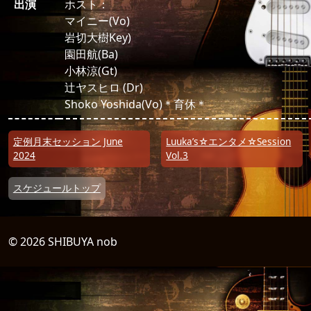
出演
ホスト：
マイニー(Vo)
岩切大樹Key)
園田航(Ba)
小林涼(Gt)
辻ヤスヒロ (Dr)
Shoko Yoshida(Vo)＊育休＊
投稿ナビゲーション
定例月末セッション June
Luuka’s☆エンタメ☆Session
2024
Vol.3
スケジュールトップ
© 2026 SHIBUYA nob