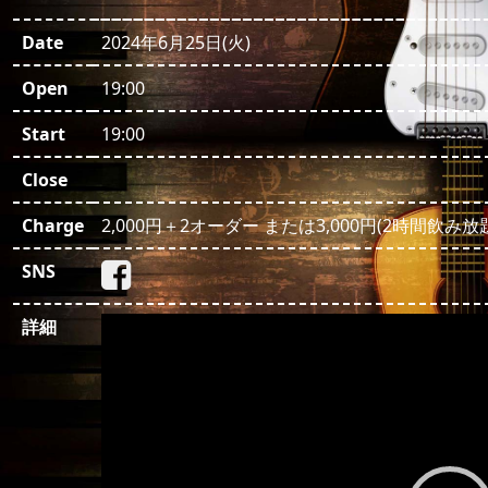
Date
2024年6月25日(火)
Open
19:00
Start
19:00
Close
Charge
2,000円＋2オーダー または3,000円(2時間飲み放
SNS
動
詳細
画
プ
レ
ー
ヤ
ー