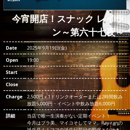
今宵開店！スナック レイラ
ン～第六十七夜～
Date
2025年9月19日(金)
Open
19:00
Start
Close
Charge
2,500円＋1ドリンクオーダーまたは2時間飲み
放題5,000円・イベント中飲み放題6,000円
詳細
当店で唯一生演奏がない定期イベント！
今月はブラ美、マイコそしてママ、Ray-ranの
誕生月！！ママの誕生日翌日の開催となりま