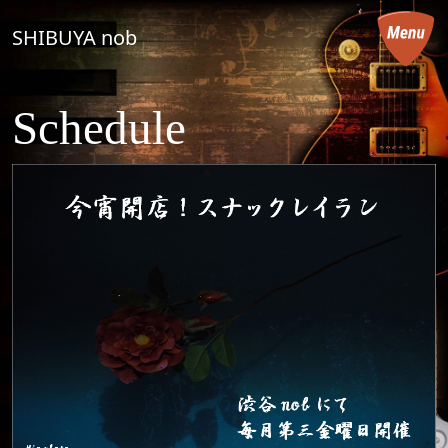
コンテンツへスキップ
SHIBUYA nob
メインナビゲーション
Schedule