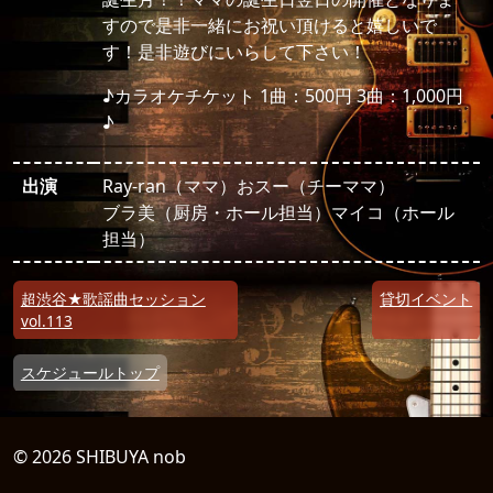
すので是非一緒にお祝い頂けると嬉しいで
す！是非遊びにいらして下さい！
♪カラオケチケット 1曲：500円 3曲：1,000円
♪
出演
Ray-ran（ママ）おスー（チーママ）
ブラ美（厨房・ホール担当）マイコ（ホール
担当）
投稿ナビゲーション
超渋谷★歌謡曲セッション
貸切イベント
vol.113
スケジュールトップ
© 2026 SHIBUYA nob