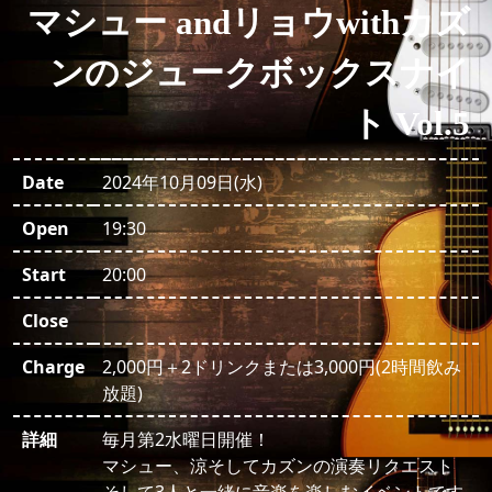
マシュー andリョウwithカズ
ンのジュークボックスナイ
ト Vol.5
Date
2024年10月09日(水)
Open
19:30
Start
20:00
Close
Charge
2,000円＋2ドリンクまたは3,000円(2時間飲み
放題)
詳細
毎月第2水曜日開催！
マシュー、涼そしてカズンの演奏リクエスト