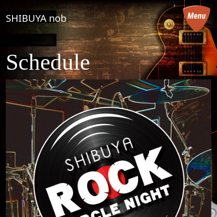
コンテンツへスキップ
SHIBUYA nob
メインナビゲーション
Schedule