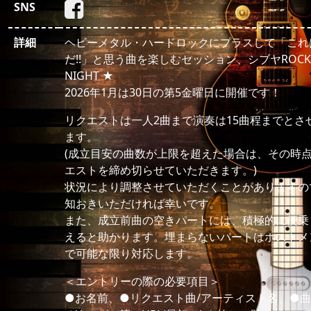
SNS
詳細
ヘビーメタル・ハードロックにプラスして「これは
だ!!」と思う曲を楽しむセッション、シブヤROCK C
NIGHT ★
2026年1月は30日の第5金曜日に開催です！
リクエストは一人2曲まで演奏は15曲程までとさ
ます。
(成立目安の曲数が上限を超えた場合は、その時
エストを締め切らせていただきます。)
状況により調整させていただくことがありますの
知おきいただければ幸いです。
また、成立前曲の空きパートには、積極的に便乗
えると助かります。埋まらないパートはホストメ
で可能な限り対応します。
＜エントリーの際の必要項目＞
●お名前、●リクエスト曲/アーティスト名、●