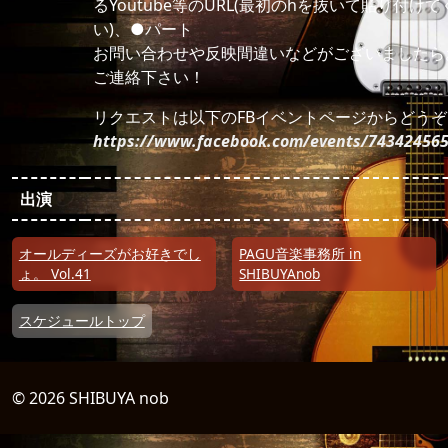
るYoutube等のURL(最初のhを抜いて貼り付け
い)、●パート
お問い合わせや反映間違いなどがございましたら
ご連絡下さい！
リクエストは以下のFBイベントページからどうぞ
https://www.facebook.com/events/74342456
出演
投稿ナビゲーション
オールディーズがお好きでし
PAGU音楽事務所 in
ょ。 Vol.41
SHIBUYAnob
スケジュールトップ
© 2026 SHIBUYA nob