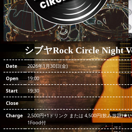
シブヤRock Circle Night Vo
Date
2026年1月30日(金)
Open
19:00
Start
19:30
Close
Charge
2,500円+1ドリンク または 4,500円(飲み放題)
1Food付