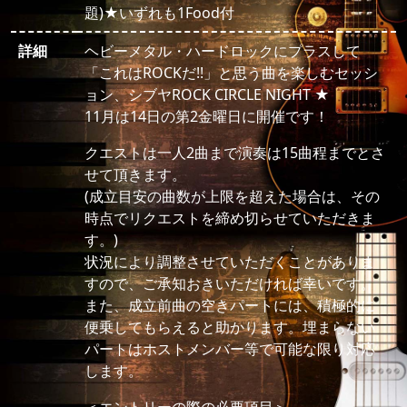
題)★いずれも1Food付
詳細
ヘビーメタル・ハードロックにプラスして
「これはROCKだ!!」と思う曲を楽しむセッシ
ョン、シブヤROCK CIRCLE NIGHT ★
11月は14日の第2金曜日に開催です！
クエストは一人2曲まで演奏は15曲程までとさ
せて頂きます。
(成立目安の曲数が上限を超えた場合は、その
時点でリクエストを締め切らせていただきま
す。)
状況により調整させていただくことがありま
すので、ご承知おきいただければ幸いです。
また、成立前曲の空きパートには、積極的に
便乗してもらえると助かります。埋まらない
パートはホストメンバー等で可能な限り対応
します。