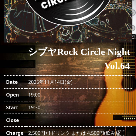
シブヤRock Circle Night
Vol.64
Date
2025年11月14日(金)
Open
19:00
Start
19:30
Close
Charge
2,500円+1ドリンク または 4,500円(飲み放