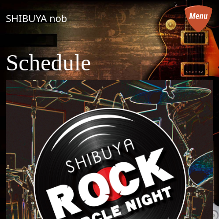
コンテンツへスキップ
SHIBUYA nob
メインナビゲーション
Schedule