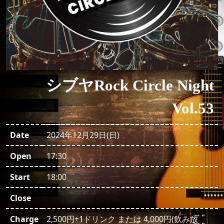
シブヤRock Circle Night
Vol.53
Date
2024年12月29日(日)
Open
17:30
Start
18:00
Close
Charge
2,500円+1ドリンク または 4,000円(飲み放