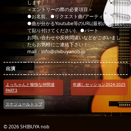
します。
＜エントリーの際の必要項目＞
●お名前、●リクエスト曲/アーティスト名、
●曲が分かるYoutube等のURL(最初のhを抜い
て貼り付けてください)、●パート
お問い合わせや反映間違いなどがございまし
たらお気軽にご連絡下さい！
mail：info@shibuyanob.jp
出演
投稿ナビゲーション
よっちゃんと愉快な仲間達
年越しセッション2024-2025
PART3
スケジュールトップ
© 2026 SHIBUYA nob