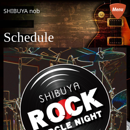
コンテンツへスキップ
SHIBUYA nob
メインナビゲーション
Schedule