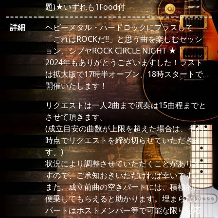
題)★いずれも1Food付
詳細
ヘビーメタル・ハードロックにプラスして
「これはROCKだ!!」と思う曲を楽しむセッシ
ョン、シブヤROCK CIRCLE NIGHT ★
2024年もありがとうございますした！ラスト
は拡大版で17時半オープン、18時スタートで
開催いたします！
リクエストは一人2曲まで演奏は15曲程までと
させて頂きます。
(成立目安の曲数が上限を超えた場合は、その
時点でリクエストを締め切らせていただきま
す。)
状況により調整させていただくことがありま
すので、ご承知おきいただければ幸いです。
また、成立前曲の空きパートには、積極的に
便乗してもらえると助かります。埋まらない
パートはホストメンバー等で可能な限り対応