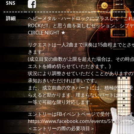
SNS
詳細
ヘビーメタル・ハードロックにプラスして「これ
ROCKだ!!」と思う曲を楽しむセッション、シブヤ
CIRCLE NIGHT ★
リクエストは一人2曲まで演奏は15曲程までとさ
きます。
(成立目安の曲数が上限を超えた場合は、その時
エストを締め切らせていただきます。)
状況により調整させていただくことがありますの
承知おきいただければ幸いです。
また、成立前曲の空きパートには、積極的に便乗
らえると助かります。埋まらないパートはホスト
ー等で可能な限り対応します。
エントリーはFBイベントページで受付ております
https://www.facebook.com/events/519374794
＜エントリーの際の必要項目＞