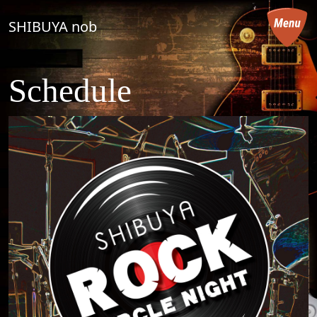
コンテンツへスキップ
SHIBUYA nob
メインナビゲーション
Schedule