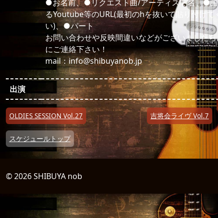
●お名前、●リクエスト曲/アーティスト名、●
るYoutube等のURL(最初のhを抜いて貼り付け
い)、●パート
お問い合わせや反映間違いなどがございましたら
にご連絡下さい！
mail：info@shibuyanob.jp
出演
投稿ナビゲーション
OLDIES SESSION Vol.27
吉将会ライヴ Vol.7
スケジュールトップ
© 2026 SHIBUYA nob