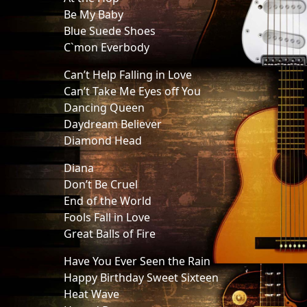
Be My Baby
Blue Suede Shoes
C`mon Everbody
Can’t Help Falling in Love
Can’t Take Me Eyes off You
Dancing Queen
Daydream Believer
Diamond Head
Diana
Don’t Be Cruel
End of the World
Fools Fall in Love
Great Balls of Fire
Have You Ever Seen the Rain
Happy Birthday Sweet Sixteen
Heat Wave