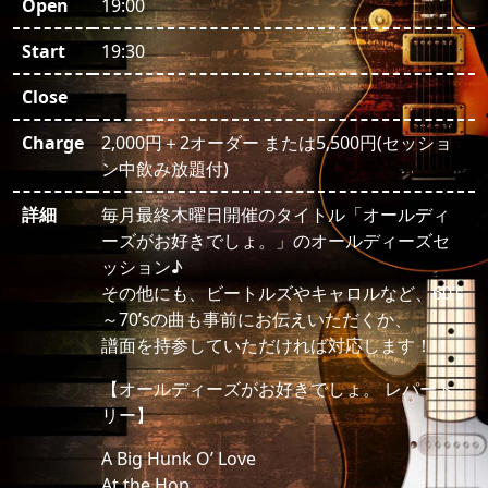
Open
19:00
Start
19:30
Close
Charge
2,000円＋2オーダー または5,500円(セッショ
ン中飲み放題付)
詳細
毎月最終木曜日開催のタイトル「オールディ
ーズがお好きでしょ。」のオールディーズセ
ッション♪
その他にも、ビートルズやキャロルなど、60’s
～70’sの曲も事前にお伝えいただくか、
譜面を持参していただければ対応します！
【オールディーズがお好きでしょ。 レパート
リー】
A Big Hunk O’ Love
At the Hop