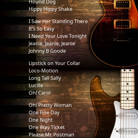
Hound Dog
Hippy Hippy Shake
I Saw Her Standing There
It’s So Easy
I Need Your Love Tonight
Jeanie, Jeanie, Jeanie
Johnny B Goode
Lipstick on Your Collar
Loco-Motion
Long Tall Sally
Lucille
Oh! Carol
Oh! Pretty Woman
One Fine Day
One Night
One Way Ticket
Please Mr. Postman