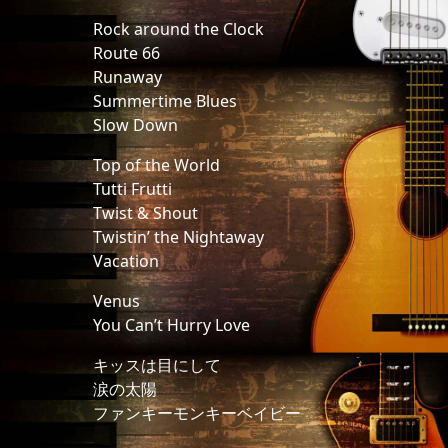
Rock around the Clock
Route 66
Runaway
Summertime Blues
Slow Down
Top of the World
Tutti Frutti
Twist & Shout
Twistin’ the Nightaway
Vacation
Venus
You Can’t Hurry Love
キッスは目にして
涙の太陽
ファンキーモンキーベイビー